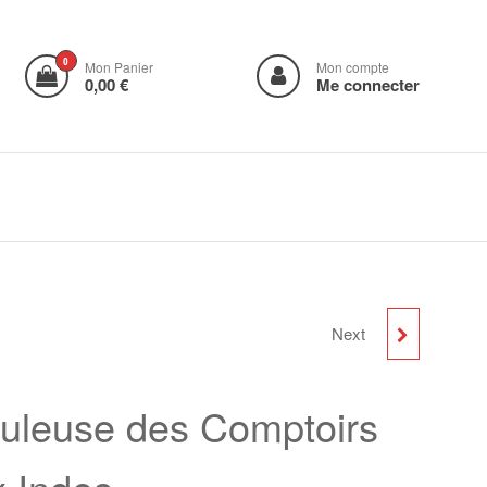
0
Mon Panier
Mon compte
0,00 €
Me connecter
Next
COLONEL ALEXIS
SANTINI ET GÉNÉRAL
abuleuse des Comptoirs
VALÉRIE ANDRÉ :