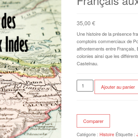
Français au
35,00
€
Une histoire de la présence fra
comptoirs commerciaux de Pond
affrontements entre Français, 
colonies ainsi que les différe
Castelnau.
quantité
Ajouter au panier
de
L'histoire
fabuleuse
des
Comptoirs
Comparer
Français
Catégorie :
Histoire
Étiquette :
aux