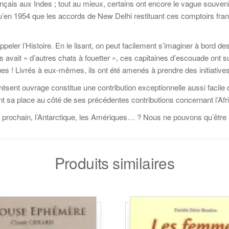
rançais aux Indes ; tout au mieux, certains ont encore le vague souv
en 1954 que les accords de New Delhi restituant ces comptoirs françai
ler l’Histoire. En le lisant, on peut facilement s’imaginer à bord des
ors avait « d’autres chats à fouetter », ces capitaines d’escouade ont s
es ! Livrés à eux-mêmes, ils ont été amenés à prendre des initiatives 
ésent ouvrage constitue une contribution exceptionnelle aussi facile q
t sa place au côté de ses précédentes contributions concernant l’Afr
le prochain, l’Antarctique, les Amériques… ? Nous ne pouvons qu’être 
Produits similaires