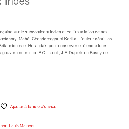
x Indes
ÉPOPÉE DE DEUX
PIONNIERS, UN
COUPLE HORS-
nçaise sur le subcontinent indien et de l’installation de ses
ichéry, Mahé, Chandernagor et Karikal. L’auteur décrit les
NORMES
Britanniques et Hollandais pour conserver et étendre leurs
nts gouvernements de P.C. Lenoir, J.F. Dupleix ou Bussy de
Ajouter à la liste d’envies
Jean-Louis Moineau