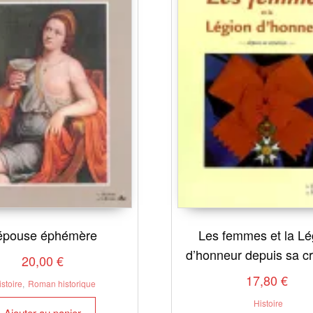
’épouse éphémère
Les femmes et la Lé
d’honneur depuis sa cr
20,00
€
17,80
€
istoire
,
Roman historique
Histoire
Ajouter au panier