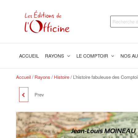
Skip
to
Les
Trouvez
the
Recherche
le livre
Editions
content
qui
pour :
de
vous
fera du
l'Officine
bien !
ACCUEIL
RAYONS
LE COMPTOIR
NOS A
Accueil
/
Rayons
/
Histoire
/ L’histoire fabuleuse des Compto
Prev
UN ÉLÈVE PILOTE
FRANÇAIS AUX USA
1943-1946