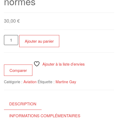
normes
30,00
€
quantité
Ajouter au panier
de
Colonel
Alexis
Santini
Ajouter à la liste d’envies
et
Comparer
Général
Catégorie :
Aviation
Étiquette :
Martine Gay
Valérie
André
:
épopée
DESCRIPTION
de
deux
INFORMATIONS COMPLÉMENTAIRES