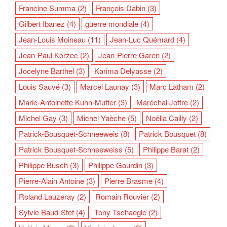
Francine Summa
(2)
François Dabin
(3)
Gilbert Ibanez
(4)
guerre mondiale
(4)
Jean-Louis Moineau
(11)
Jean-Luc Quémard
(4)
Jean-Paul Korzec
(2)
Jean-Pierre Garen
(2)
Jocelyne Barthel
(3)
Karima Delyasse
(2)
Louis Sauvé
(3)
Marcel Launay
(3)
Marc Latham
(2)
Marie-Antoinette Kuhn-Mutter
(3)
Maréchal Joffre
(2)
Michel Gay
(3)
Michel Yaèche
(5)
Noëlla Cailly
(2)
Patrick-Bousquet-Schneeweis
(8)
Patrick Bousquet
(8)
Patrick Bousquet-Schneeweiss
(5)
Philippe Barat
(2)
Philippe Busch
(3)
Philippe Gourdin
(3)
Pierre-Alain Antoine
(3)
Pierre Brasme
(4)
Roland Lauzeray
(2)
Romain Rouvier
(2)
Sylvie Baud-Stef
(4)
Tony Tschaegle
(2)