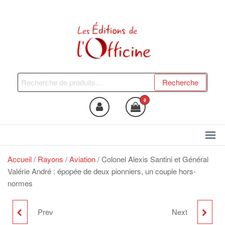
Skip
to
the
content
Les Editions de l'Officine
Trouvez le livre qui vous fera
du bien !
Recherche
Recherche
pour :
0
Accueil
/
Rayons
/
Aviation
/ Colonel Alexis Santini et Général
Valérie André : épopée de deux pionniers, un couple hors-
normes
Prev
Next
L'HISTOIRE
VERDUN, L'ÂME DU