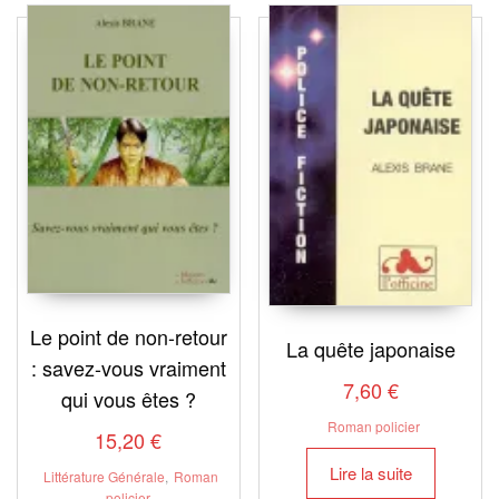
plus
récent
au
plus
ancien
Le point de non-retour
La quête japonaise
: savez-vous vraiment
7,60
€
qui vous êtes ?
Roman policier
15,20
€
Lire la suite
Littérature Générale
,
Roman
policier