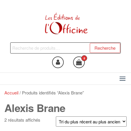
Skip
to
the
content
Les Editions de l'Officine
Trouvez le livre qui vous fera
du bien !
Recherche
Recherche
pour :
0
Accueil
/ Produits identifiés “Alexis Brane”
Alexis Brane
Trié
2 résultats affichés
du