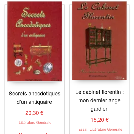
plus
récent
au
plus
ancien
Le cabinet florentin :
Secrets anecdotiques
mon dernier ange
d’un antiquaire
gardien
20,30
€
15,20
€
Littérature Générale
Essai
,
Littérature Générale