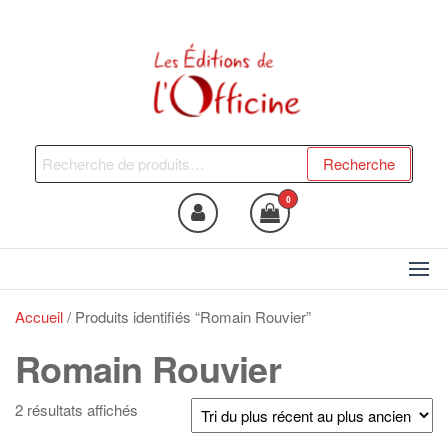
Skip
to
the
content
Les Editions de l'Officine
Trouvez le livre qui vous fera
du bien !
Recherche
Recherche
pour :
0
Accueil
/ Produits identifiés “Romain Rouvier”
Romain Rouvier
Trié
2 résultats affichés
du