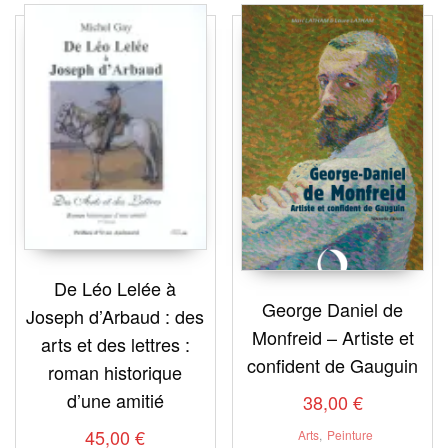
plus
récent
au
plus
ancien
De Léo Lelée à
George Daniel de
Joseph d’Arbaud : des
Monfreid – Artiste et
arts et des lettres :
confident de Gauguin
roman historique
d’une amitié
38,00
€
45,00
€
Arts
,
Peinture