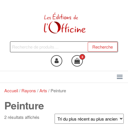
Skip
to
the
content
Les Editions de l'Officine
Trouvez le livre qui vous fera
du bien !
Recherche
Recherche
pour :
0
Accueil
/
Rayons
/
Arts
/ Peinture
Peinture
Trié
2 résultats affichés
du