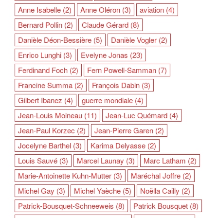
Anne Isabelle
(2)
Anne Oléron
(3)
aviation
(4)
Bernard Pollin
(2)
Claude Gérard
(8)
Danièle Déon-Bessière
(5)
Danièle Vogler
(2)
Enrico Lunghi
(3)
Evelyne Jonas
(23)
Ferdinand Foch
(2)
Fern Powell-Samman
(7)
Francine Summa
(2)
François Dabin
(3)
Gilbert Ibanez
(4)
guerre mondiale
(4)
Jean-Louis Moineau
(11)
Jean-Luc Quémard
(4)
Jean-Paul Korzec
(2)
Jean-Pierre Garen
(2)
Jocelyne Barthel
(3)
Karima Delyasse
(2)
Louis Sauvé
(3)
Marcel Launay
(3)
Marc Latham
(2)
Marie-Antoinette Kuhn-Mutter
(3)
Maréchal Joffre
(2)
Michel Gay
(3)
Michel Yaèche
(5)
Noëlla Cailly
(2)
Patrick-Bousquet-Schneeweis
(8)
Patrick Bousquet
(8)