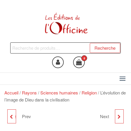
Skip
to
the
content
Les Editions de l'Officine
Trouvez le livre qui vous fera
du bien !
Recherche
Recherche
pour :
0
Accueil
/
Rayons
/
Sciences humaines
/
Religion
/ L’évolution de
l’image de Dieu dans la civilisation
Prev
Next
SORTIE ÉCOLO À FAIRE
CINQUANTE ANS
FRÉMIR
D'HISTOIRE DU CENTRE