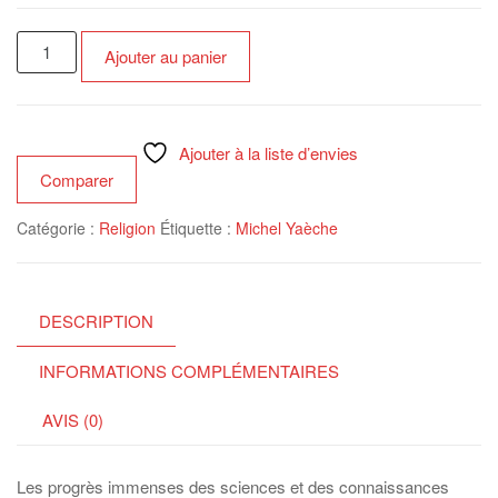
quantité
Ajouter au panier
de
L'évolution
de
l'image
Ajouter à la liste d’envies
de
Comparer
Dieu
Catégorie :
Religion
Étiquette :
Michel Yaèche
dans
la
civilisation
DESCRIPTION
INFORMATIONS COMPLÉMENTAIRES
AVIS (0)
Les progrès immenses des sciences et des connaissances