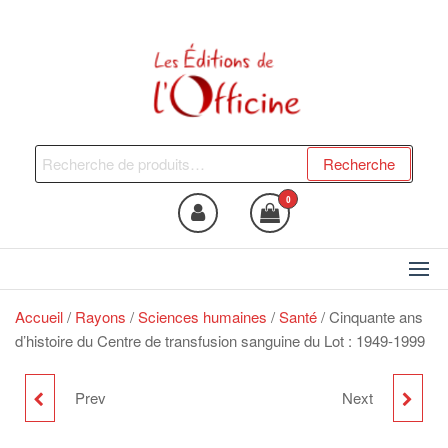
Skip
to
the
content
Les Editions de l'Officine
Trouvez le livre qui vous fera
du bien !
Recherche
Recherche
pour :
0
Accueil
/
Rayons
/
Sciences humaines
/
Santé
/ Cinquante ans
d’histoire du Centre de transfusion sanguine du Lot : 1949-1999
Prev
Next
L'ÉVOLUTION DE
L'AFFAIRE
L'IMAGE DE DIEU DANS
ALGÉRIENNE :