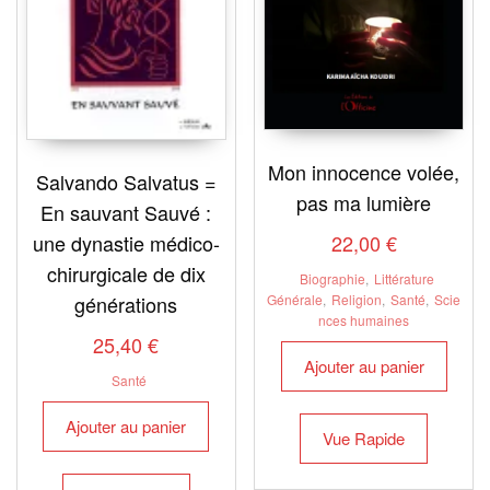
Mon innocence volée,
Salvando Salvatus =
pas ma lumière
En sauvant Sauvé :
une dynastie médico-
22,00
€
chirurgicale de dix
Biographie
,
Littérature
générations
Générale
,
Religion
,
Santé
,
Scie
nces humaines
25,40
€
Ajouter au panier
Santé
Ajouter au panier
Vue Rapide