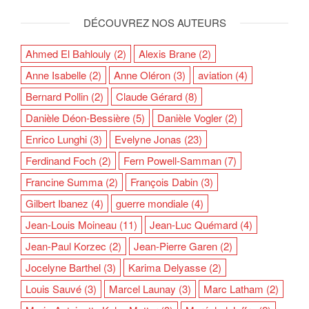
DÉCOUVREZ NOS AUTEURS
Ahmed El Bahlouly
(2)
Alexis Brane
(2)
Anne Isabelle
(2)
Anne Oléron
(3)
aviation
(4)
Bernard Pollin
(2)
Claude Gérard
(8)
Danièle Déon-Bessière
(5)
Danièle Vogler
(2)
Enrico Lunghi
(3)
Evelyne Jonas
(23)
Ferdinand Foch
(2)
Fern Powell-Samman
(7)
Francine Summa
(2)
François Dabin
(3)
Gilbert Ibanez
(4)
guerre mondiale
(4)
Jean-Louis Moineau
(11)
Jean-Luc Quémard
(4)
Jean-Paul Korzec
(2)
Jean-Pierre Garen
(2)
Jocelyne Barthel
(3)
Karima Delyasse
(2)
Louis Sauvé
(3)
Marcel Launay
(3)
Marc Latham
(2)