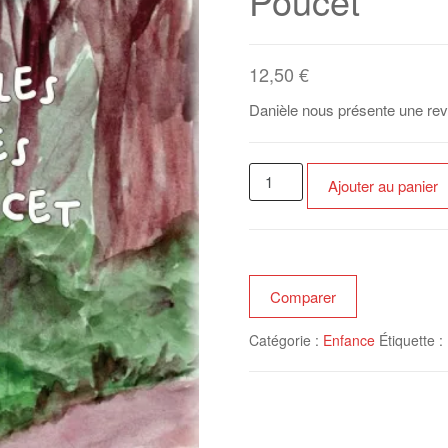
Poucet
12,50
€
Danièle nous présente une revi
quantité
Ajouter au panier
de
Les
nouvelles
aventures
du
Comparer
Petit
Catégorie :
Enfance
Étiquette :
Poucet