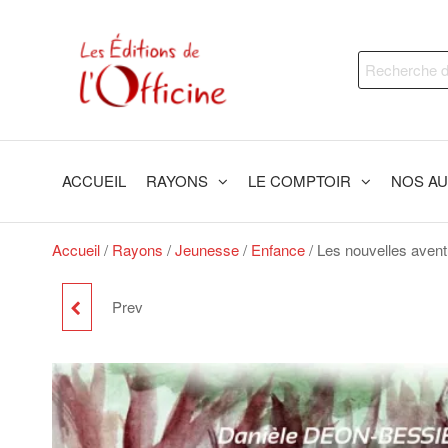
Skip
to
Les
Trouvez
the
Recherche
le livre
Editions
content
qui
pour :
de
vous
fera du
l'Officine
bien !
ACCUEIL
RAYONS
LE COMPTOIR
NOS A
Accueil
/
Rayons
/
Jeunesse
/
Enfance
/ Les nouvelles avent
Prev
LES YEUX DE LOLA