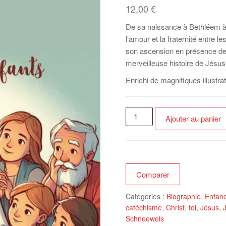
12,00
€
De sa naissance à Bethléem à 
l’amour et la fraternité entre 
son ascension en présence de s
merveilleuse histoire de Jésus
Enrichi de magnifiques illustra
quantité
Ajouter au panier
de
Jésus
raconté
aux
enfants
Comparer
Catégories :
Biographie
,
Enfan
catéchisme
,
Christ
,
foi
,
Jésus
,
J
Schneeweis