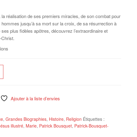
la réalisation de ses premiers miracles, de son combat pour
les hommes jusqu’à sa mort sur la croix, de sa résurrection à
es plus fidèles apôtres, découvrez l’extraordinaire et
-Christ.
tions
Ajouter à la liste d’envies
ce
,
Grandes Biographies
,
Histoire
,
Religion
Étiquettes :
ésus illustré
,
Marie
,
Patrick Bousquet
,
Patrick-Bousquet-