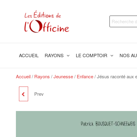
Skip
to
Les
Trouvez
the
Recherche
le livre
Editions
content
qui
pour :
de
vous
fera du
l'Officine
bien !
ACCUEIL
RAYONS
LE COMPTOIR
NOS A
Accueil
/
Rayons
/
Jeunesse
/
Enfance
/ Jésus raconté aux 
Prev
LE TEMPS DE VIVRE