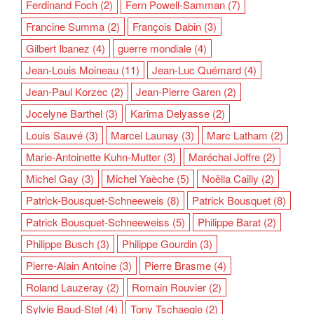
Ferdinand Foch
(2)
Fern Powell-Samman
(7)
Francine Summa
(2)
François Dabin
(3)
Gilbert Ibanez
(4)
guerre mondiale
(4)
Jean-Louis Moineau
(11)
Jean-Luc Quémard
(4)
Jean-Paul Korzec
(2)
Jean-Pierre Garen
(2)
Jocelyne Barthel
(3)
Karima Delyasse
(2)
Louis Sauvé
(3)
Marcel Launay
(3)
Marc Latham
(2)
Marie-Antoinette Kuhn-Mutter
(3)
Maréchal Joffre
(2)
Michel Gay
(3)
Michel Yaèche
(5)
Noëlla Cailly
(2)
Patrick-Bousquet-Schneeweis
(8)
Patrick Bousquet
(8)
Patrick Bousquet-Schneeweiss
(5)
Philippe Barat
(2)
Philippe Busch
(3)
Philippe Gourdin
(3)
Pierre-Alain Antoine
(3)
Pierre Brasme
(4)
Roland Lauzeray
(2)
Romain Rouvier
(2)
Sylvie Baud-Stef
(4)
Tony Tschaegle
(2)