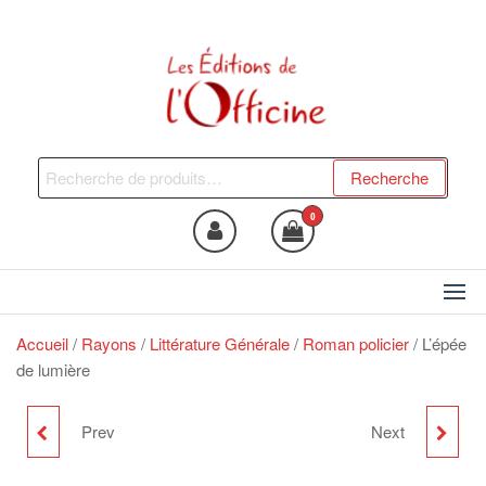
Skip
to
the
content
Les Editions de l'Officine
Trouvez le livre qui vous fera
du bien !
Recherche
Recherche
pour :
0
Accueil
/
Rayons
/
Littérature Générale
/
Roman policier
/ L’épée
de lumière
Prev
Next
LE DESTIN DES
HUBERT LATHAM, UN
GRANDES
PILOTE MÉCONNU :