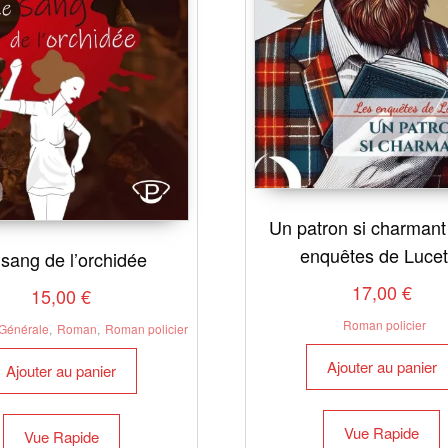
Un patron si charmant
enquêtes de Lucet
 sang de l’orchidée
17,00
€
15,00
€
Roman policier
 Générale
,
Roman
,
Roman policier
Ajouter au panier
Ajouter au panier
Vue Rapide
Vue Rapide