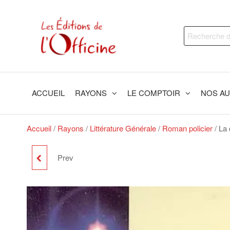
Skip
to
Les
Trouvez
the
Recherche
le livre
Editions
content
qui
pour :
de
vous
fera du
l'Officine
bien !
ACCUEIL
RAYONS
LE COMPTOIR
NOS A
Accueil
/
Rayons
/
Littérature Générale
/
Roman policier
/ La 
Prev
LA RECONSTRUCTION
DE LA FORCE
AÉRIENNE BELGE :