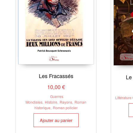
Les Fracassés
Le
10,00
€
Guerres
Littérature
Mondiales
,
Histoire
,
Rayons
,
Roman
historique
,
Roman policier
Ajouter au panier