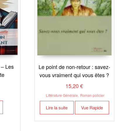
 – Les
Le point de non-retour : savez-
te
vous vraiment qui vous êtes ?
15,20
€
Littérature Générale
,
Roman policier
Lire la suite
Vue Rapide