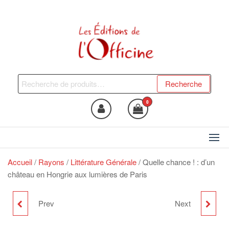
Skip
to
the
content
Les Editions de l'Officine
Trouvez le livre qui vous fera
du bien !
Recherche
Recherche
pour :
0
Accueil
/
Rayons
/
Littérature Générale
/ Quelle chance ! : d’un
château en Hongrie aux lumières de Paris
Prev
Next
IL ÉTAIT UNE FOIS... UN
SOUS LA MENACE
ASPERGER DEVENU
CÉLESTE