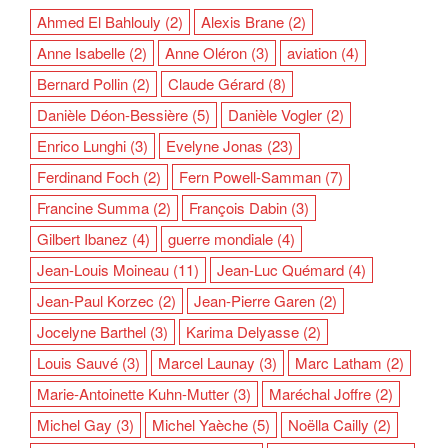
Ahmed El Bahlouly
(2)
Alexis Brane
(2)
Anne Isabelle
(2)
Anne Oléron
(3)
aviation
(4)
Bernard Pollin
(2)
Claude Gérard
(8)
Danièle Déon-Bessière
(5)
Danièle Vogler
(2)
Enrico Lunghi
(3)
Evelyne Jonas
(23)
Ferdinand Foch
(2)
Fern Powell-Samman
(7)
Francine Summa
(2)
François Dabin
(3)
Gilbert Ibanez
(4)
guerre mondiale
(4)
Jean-Louis Moineau
(11)
Jean-Luc Quémard
(4)
Jean-Paul Korzec
(2)
Jean-Pierre Garen
(2)
Jocelyne Barthel
(3)
Karima Delyasse
(2)
Louis Sauvé
(3)
Marcel Launay
(3)
Marc Latham
(2)
Marie-Antoinette Kuhn-Mutter
(3)
Maréchal Joffre
(2)
Michel Gay
(3)
Michel Yaèche
(5)
Noëlla Cailly
(2)