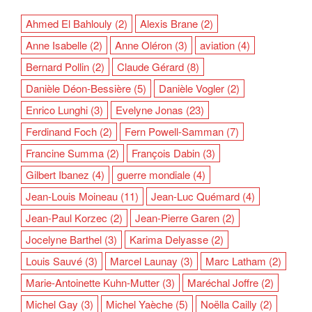
Ahmed El Bahlouly
(2)
Alexis Brane
(2)
Anne Isabelle
(2)
Anne Oléron
(3)
aviation
(4)
Bernard Pollin
(2)
Claude Gérard
(8)
Danièle Déon-Bessière
(5)
Danièle Vogler
(2)
Enrico Lunghi
(3)
Evelyne Jonas
(23)
Ferdinand Foch
(2)
Fern Powell-Samman
(7)
Francine Summa
(2)
François Dabin
(3)
Gilbert Ibanez
(4)
guerre mondiale
(4)
Jean-Louis Moineau
(11)
Jean-Luc Quémard
(4)
Jean-Paul Korzec
(2)
Jean-Pierre Garen
(2)
Jocelyne Barthel
(3)
Karima Delyasse
(2)
Louis Sauvé
(3)
Marcel Launay
(3)
Marc Latham
(2)
Marie-Antoinette Kuhn-Mutter
(3)
Maréchal Joffre
(2)
Michel Gay
(3)
Michel Yaèche
(5)
Noëlla Cailly
(2)