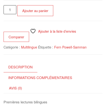
quantité
Ajouter au panier
de
Mamie
parle
portugais
Ajouter à la liste d’envies
!.
Comparer
A
Catégorie :
Multilingue
Étiquette :
Fern Powell-Samman
minha
avo
fala
português
DESCRIPTION
!
INFORMATIONS COMPLÉMENTAIRES
AVIS (0)
Premières lectures bilingues