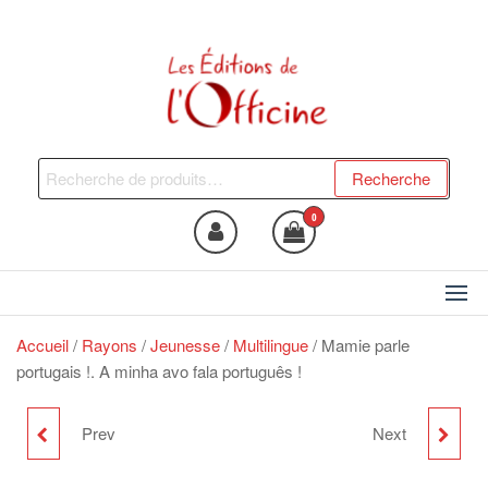
Skip
to
the
content
Les Editions de l'Officine
Trouvez le livre qui vous fera
du bien !
Recherche
Recherche
pour :
0
Accueil
/
Rayons
/
Jeunesse
/
Multilingue
/ Mamie parle
portugais !. A minha avo fala português !
Prev
Next
MAMIE PARLE
IL ÉTAIT UNE FOIS... UN
ESPAGNOL !. ABUELITA
ASPERGER DEVENU