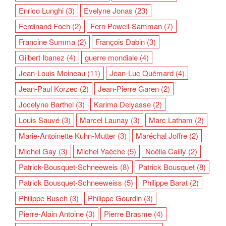
Enrico Lunghi
(3)
Evelyne Jonas
(23)
Ferdinand Foch
(2)
Fern Powell-Samman
(7)
Francine Summa
(2)
François Dabin
(3)
Gilbert Ibanez
(4)
guerre mondiale
(4)
Jean-Louis Moineau
(11)
Jean-Luc Quémard
(4)
Jean-Paul Korzec
(2)
Jean-Pierre Garen
(2)
Jocelyne Barthel
(3)
Karima Delyasse
(2)
Louis Sauvé
(3)
Marcel Launay
(3)
Marc Latham
(2)
Marie-Antoinette Kuhn-Mutter
(3)
Maréchal Joffre
(2)
Michel Gay
(3)
Michel Yaèche
(5)
Noëlla Cailly
(2)
Patrick-Bousquet-Schneeweis
(8)
Patrick Bousquet
(8)
Patrick Bousquet-Schneeweiss
(5)
Philippe Barat
(2)
Philippe Busch
(3)
Philippe Gourdin
(3)
Pierre-Alain Antoine
(3)
Pierre Brasme
(4)