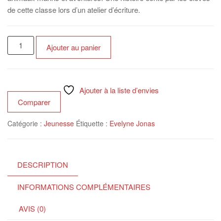
de cette classe lors d’un atelier d’écriture.
quantité
Ajouter au panier
de
Les
échoués
de
Ajouter à la liste d’envies
l'île
Comparer
mystérieuse
Catégorie :
Jeunesse
Étiquette :
Evelyne Jonas
DESCRIPTION
INFORMATIONS COMPLÉMENTAIRES
AVIS (0)