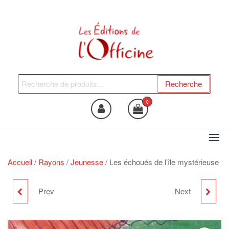
Skip
to
the
content
Les Editions de l'Officine
Trouvez le livre qui vous fera
du bien !
Recherche
Recherche
pour :
0
Accueil
/
Rayons
/
Jeunesse
/ Les échoués de l’île mystérieuse
Prev
Next
A SIX YEAR OLD
L'ATELIER DE MILIE.
WITNESSES D-DAY
MILIE'S WORKSHOP