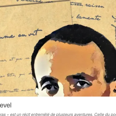
evel
s » est un récit entremêlé de plusieurs aventures. Celle du poè