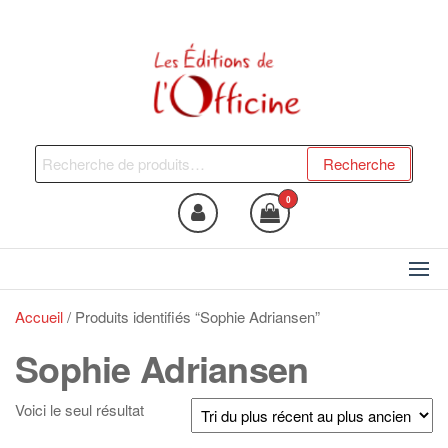
Skip
to
the
content
Les Editions de l'Officine
Trouvez le livre qui vous fera
du bien !
Recherche
Recherche
pour :
0
Accueil
/ Produits identifiés “Sophie Adriansen”
Sophie Adriansen
Voici le seul résultat