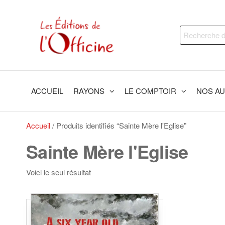
Skip
to
Les
Trouvez
the
Recherche
le livre
Editions
content
qui
pour :
de
vous
fera du
l'Officine
bien !
ACCUEIL
RAYONS
LE COMPTOIR
NOS A
Accueil
/ Produits identifiés “Sainte Mère l'Eglise”
Sainte Mère l'Eglise
Voici le seul résultat