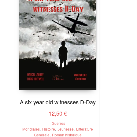
A six year old witnesses D-Day
12,50
€
Guerres
Mondiales
,
Histoire
,
Jeunesse
,
Littérature
Générale
,
Roman historique