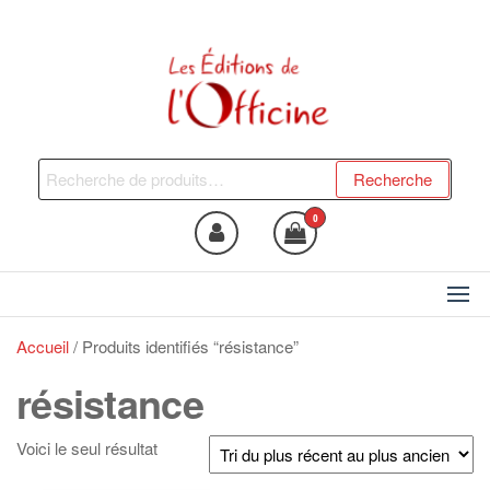
Skip
to
the
content
Les Editions de l'Officine
Trouvez le livre qui vous fera
du bien !
Recherche
Recherche
pour :
0
Accueil
/ Produits identifiés “résistance”
résistance
Voici le seul résultat