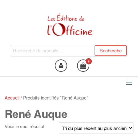
Skip
to
the
content
Les Editions de l'Officine
Trouvez le livre qui vous fera
du bien !
Recherche
Recherche
pour :
0
Accueil
/ Produits identifiés “René Auque”
René Auque
Voici le seul résultat