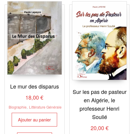
plus
récent
au
plus
ancien
Le mur des disparus
Sur les pas de pasteur
18,00
€
en Algérie, le
Biographie
,
Littérature Générale
professeur Henri
Soulié
Ajouter au panier
20,00
€