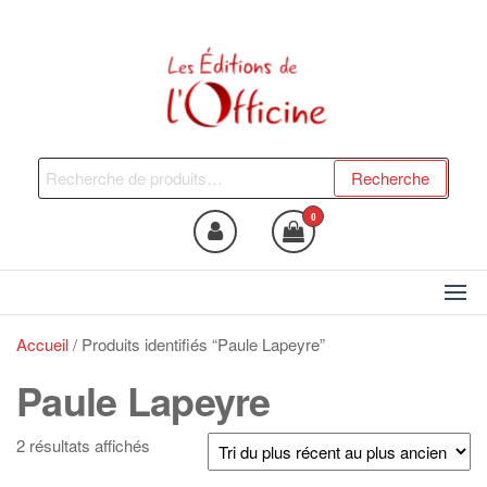
Skip
to
the
content
Les Editions de l'Officine
Trouvez le livre qui vous fera
du bien !
Recherche
Recherche
pour :
0
Accueil
/ Produits identifiés “Paule Lapeyre”
Paule Lapeyre
Trié
2 résultats affichés
du