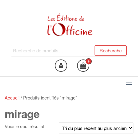
Skip
to
the
content
Les Editions de l'Officine
Trouvez le livre qui vous fera
du bien !
Recherche
Recherche
pour :
0
Accueil
/ Produits identifiés “mirage”
mirage
Voici le seul résultat