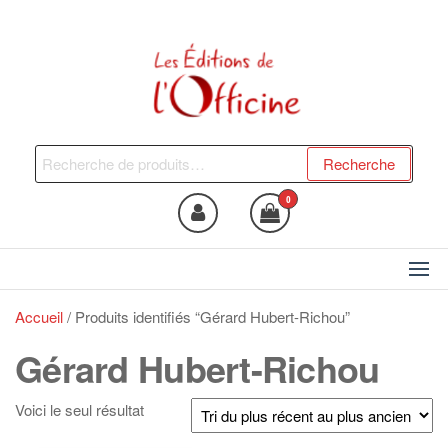
Skip
to
the
content
Les Editions de l'Officine
Trouvez le livre qui vous fera
du bien !
Recherche
Recherche
pour :
0
Accueil
/ Produits identifiés “Gérard Hubert-Richou”
Gérard Hubert-Richou
Voici le seul résultat