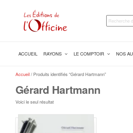
Skip
to
Les
Trouvez
the
Recherche
le livre
Editions
content
qui
pour :
de
vous
fera du
l'Officine
bien !
ACCUEIL
RAYONS
LE COMPTOIR
NOS A
Accueil
/ Produits identifiés “Gérard Hartmann”
Gérard Hartmann
Voici le seul résultat