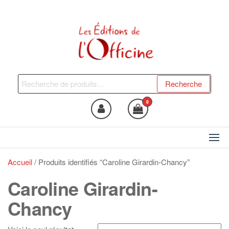
Skip
to
the
content
Les Editions de l'Officine
Trouvez le livre qui vous fera
du bien !
Recherche
Recherche
pour :
0
Accueil
/ Produits identifiés “Caroline Girardin-Chancy”
Caroline Girardin-
Chancy