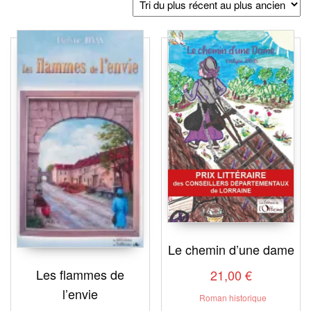
plus
récent
au
plus
ancien
Le chemin d’une dame
Les flammes de
21,00
€
l’envie
Roman historique