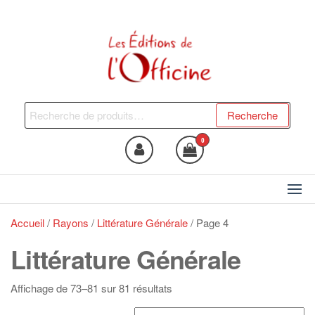
Skip
to
the
content
Les Editions de l'Officine
Trouvez le livre qui vous fera
du bien !
Recherche
Recherche
pour :
0
Accueil
/
Rayons
/
Littérature Générale
/ Page 4
Littérature Générale
Trié
Affichage de 73–81 sur 81 résultats
du