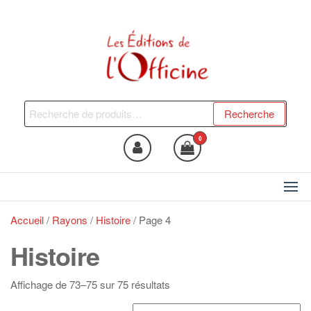
Skip
to
the
content
Les Editions de l'Officine
Trouvez le livre qui vous fera
du bien !
Recherche
Recherche
pour :
0
Accueil
/
Rayons
/
Histoire
/ Page 4
Histoire
Trié
Affichage de 73–75 sur 75 résultats
du