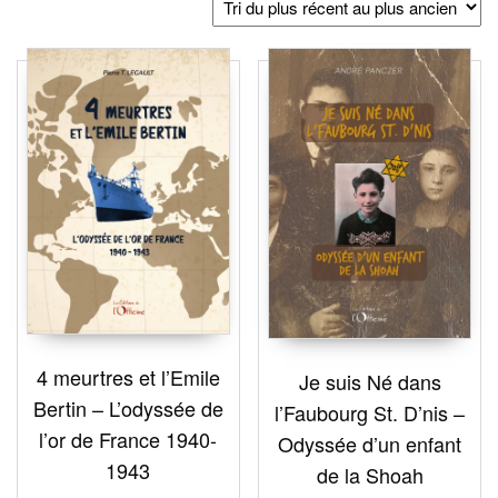
plus
récent
au
plus
ancien
4 meurtres et l’Emile
Je suis Né dans
Bertin – L’odyssée de
l’Faubourg St. D’nis –
l’or de France 1940-
Odyssée d’un enfant
1943
de la Shoah