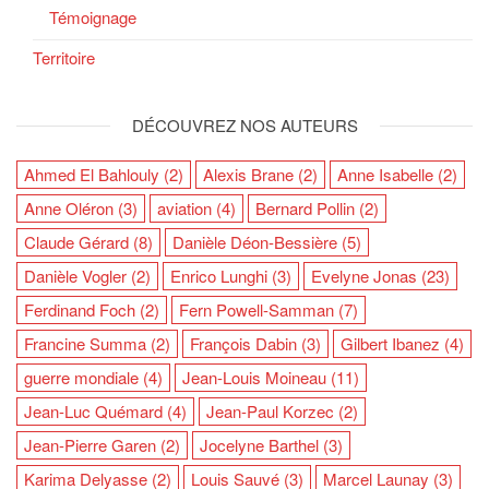
Témoignage
Territoire
DÉCOUVREZ NOS AUTEURS
Ahmed El Bahlouly
(2)
Alexis Brane
(2)
Anne Isabelle
(2)
Anne Oléron
(3)
aviation
(4)
Bernard Pollin
(2)
Claude Gérard
(8)
Danièle Déon-Bessière
(5)
Danièle Vogler
(2)
Enrico Lunghi
(3)
Evelyne Jonas
(23)
Ferdinand Foch
(2)
Fern Powell-Samman
(7)
Francine Summa
(2)
François Dabin
(3)
Gilbert Ibanez
(4)
guerre mondiale
(4)
Jean-Louis Moineau
(11)
Jean-Luc Quémard
(4)
Jean-Paul Korzec
(2)
Jean-Pierre Garen
(2)
Jocelyne Barthel
(3)
Karima Delyasse
(2)
Louis Sauvé
(3)
Marcel Launay
(3)